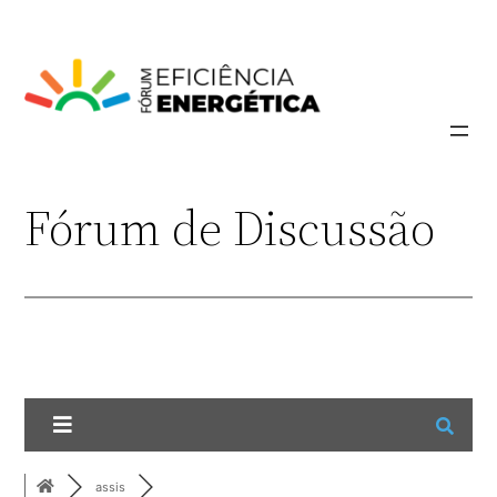
Pular
para
o
conteúdo
Fórum de Discussão
assis